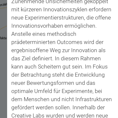
Zunehmende Unsicherheiten gekoppelt
2
Innovationsförderung
nziale frei?
3
mit kürzeren Innovationszyklen erfordern
4
neue Experimentierstrukturen, die offene
5
Innovationsvorhaben ermöglichen.
Anstelle eines methodisch
fekte
prädeterminierten Outcomes wird der
ergebnisoffene Weg zur Innovation als
das Ziel definiert. In diesem Rahmen
kann auch Scheitern gut sein. Im Fokus
der Betrachtung steht die Entwicklung
neuer Bewertungsformen und das
optimale Umfeld für Experimente, bei
dem Menschen und nicht Infrastrukturen
gefördert werden sollen. Innerhalb der
powered by
Creative Labs wurden und werden neue
KontextMaps