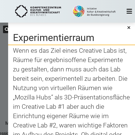
Experimentierraum
Wenn es das Ziel eines Creative Labs ist,
Räume für ergebnisoffene Experimente
zu gestalten, dann muss auch das Lab
bereit sein, experimentell zu arbeiten. Die
Nutzung von virtuellen Räumen wie
„Mozilla Hubs“ als 3D-Präsentationsfläche
Finanzielle
im Creative Lab #1 aber auch die
Unterstützung
Einrichtung eigener Räume wie im
Peer Learning &
Mentoring
Creative Lab #2, waren wichtige Faktoren
Co-Creation
1
essionelles
im Aufbau des Projekts. Ob digital oder
Experimentierraum